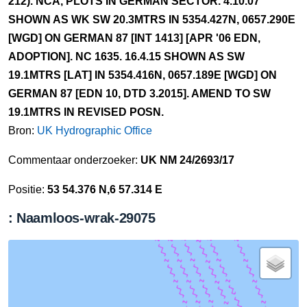
212). NCA, PLOTS IN GERMAN SECTOR. 4.10.07
SHOWN AS WK SW 20.3MTRS IN 5354.427N, 0657.290E
[WGD] ON GERMAN 87 [INT 1413] [APR '06 EDN,
ADOPTION]. NC 1635. 16.4.15 SHOWN AS SW
19.1MTRS [LAT] IN 5354.416N, 0657.189E [WGD] ON
GERMAN 87 [EDN 10, DTD 3.2015]. AMEND TO SW
19.1MTRS IN REVISED POSN.
Bron:
UK Hydrographic Office
Commentaar onderzoeker:
UK NM 24/2693/17
Positie:
53 54.376 N,6 57.314 E
: Naamloos-wrak-29075