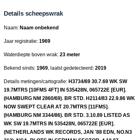
Details scheepswrak
Naam:
Naam onbekend
Jaar registratie:
1969
Waterdiepte boven wrak:
23 meter
Bekend sinds:
1969
, laatst gedetecteerd:
2019
Details metingen/cartografie:
H3734/69 30.7.69 WK SW
19.7MTRS [10FMS 4FT] IN 535428N, 065722E [EUR].
(HAMBURG NM 2860/69). BR STD. H2114/83 22.9.86 WK
NOW SWEPT CLEAR AT 20.7MTRS [11FMS].
(HAMBURG NM 3344/86). BR STD. 3.10.89 LISTED AS
WK SW 19.7MTRS IN 535428N, 065722E [EUR].
(NETHERLANDS WK RECORDS, JAN '88 EDN, NO.N3