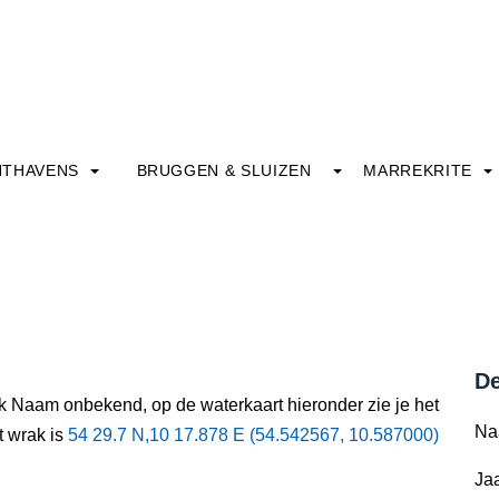
HTHAVENS
BRUGGEN & SLUIZEN
MARREKRITE
De
ak Naam onbekend, op de waterkaart hieronder zie je het
Na
t wrak is
54 29.7 N,10 17.878 E (54.542567, 10.587000)
Jaa