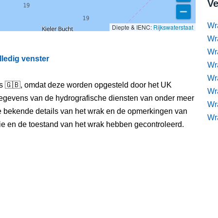
Ve
Wr
Diepte & IENC:
Rijkswaterstaat
Wr
Wr
lledig venster
Wra
Wra
els 🇬🇧, omdat deze worden opgesteld door het UK
Wr
egevens van de hydrografische diensten van onder meer
Wr
e bekende details van het wrak en de opmerkingen van
Wr
itie en de toestand van het wrak hebben gecontroleerd.