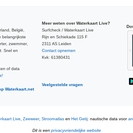
Meer weten over Waterkaart Live?
Do
land, België,
Surfcheck / Waterkaart Live
 belangrijkste
Rijn en Schiekade 115 F
orter, zwemmer,
2311 AS Leiden
t. Snel en
Contact opnemen
Kvk: 61380431
ken of data
e!
Veelgestelde vragen
op Waterkaart.net
rkaart Live
,
Zeeweer
,
Stroomatlas
en
Het Getij
: nautische data voor
an
Dit is een
privacyvriendelijke website