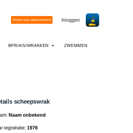
Inloggen
BPR/AIS/WRAKKEN
ZWEMMEN
tails scheepswrak
am:
Naam onbekend
r registratie:
1976