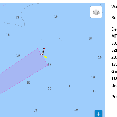
Wa
Be
Det
MT
33
32
20
17
GE
TO
Br
Pos