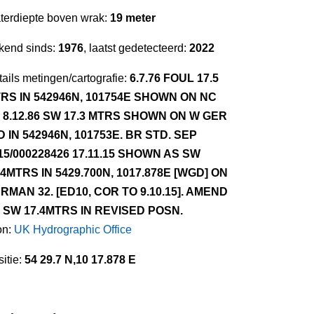
terdiepte boven wrak:
19 meter
kend sinds:
1976
, laatst gedetecteerd:
2022
ails metingen/cartografie:
6.7.76 FOUL 17.5
RS IN 542946N, 101754E SHOWN ON NC
. 8.12.86 SW 17.3 MTRS SHOWN ON W GER
D IN 542946N, 101753E. BR STD. SEP
15/000228426 17.11.15 SHOWN AS SW
.4MTRS IN 5429.700N, 1017.878E [WGD] ON
RMAN 32. [ED10, COR TO 9.10.15]. AMEND
 SW 17.4MTRS IN REVISED POSN.
on:
UK Hydrographic Office
itie:
54 29.7 N,10 17.878 E