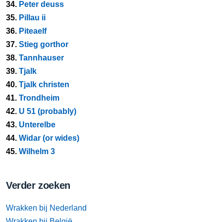
34.
Peter deuss
35.
Pillau ii
36.
Piteaelf
37.
Stieg gorthor
38.
Tannhauser
39.
Tjalk
40.
Tjalk christen
41.
Trondheim
42.
U 51 (probably)
43.
Unterelbe
44.
Widar (or wides)
45.
Wilhelm 3
Verder zoeken
Wrakken bij Nederland
Wrakken bij België