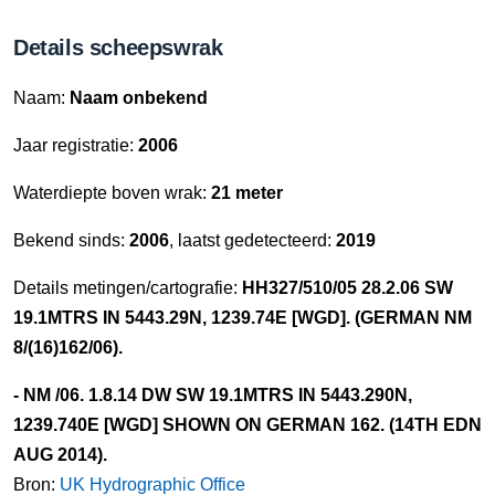
Details scheepswrak
Naam:
Naam onbekend
Jaar registratie:
2006
Waterdiepte boven wrak:
21 meter
Bekend sinds:
2006
, laatst gedetecteerd:
2019
Details metingen/cartografie:
HH327/510/05 28.2.06 SW
19.1MTRS IN 5443.29N, 1239.74E [WGD]. (GERMAN NM
8/(16)162/06).
- NM /06. 1.8.14 DW SW 19.1MTRS IN 5443.290N,
1239.740E [WGD] SHOWN ON GERMAN 162. (14TH EDN
AUG 2014).
Bron:
UK Hydrographic Office