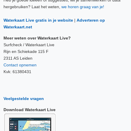
Heb je goede ideeën of suggesties, wil je samenwerken of data
hergebruiken? Laat het weten,
we horen graag van je!
Waterkaart Live gratis in je website
|
Adverteren op
Waterkaart.net
Meer weten over Waterkaart Live?
Surfcheck / Waterkaart Live
Rijn en Schiekade 115 F
2311 AS Leiden
Contact opnemen
Kvk: 61380431
Veelgestelde vragen
Download Waterkaart Live