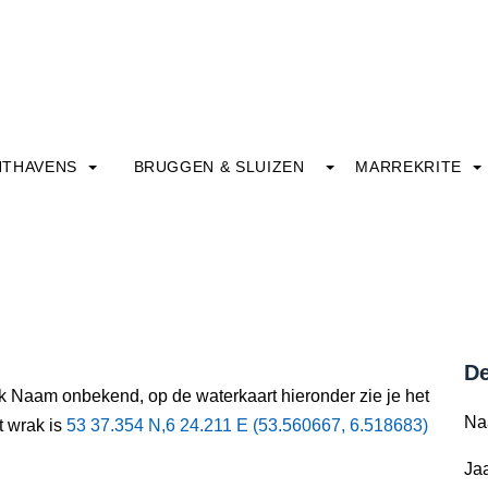
HTHAVENS
BRUGGEN & SLUIZEN
MARREKRITE
De
ak Naam onbekend, op de waterkaart hieronder zie je het
Na
t wrak is
53 37.354 N,6 24.211 E (53.560667, 6.518683)
Jaa