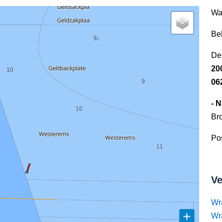
Wa
Be
Det
20
06
- 
Br
Pos
Ve
Wr
Wr