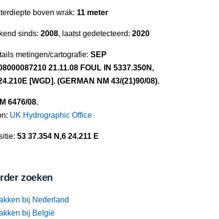
terdiepte boven wrak:
11 meter
kend sinds:
2008
, laatst gedetecteerd:
2020
ails metingen/cartografie:
SEP
08000087210 21.11.08 FOUL IN 5337.350N,
24.210E [WGD]. (GERMAN NM 43/(21)90/08).
NM 6476/08.
on:
UK Hydrographic Office
itie:
53 37.354 N,6 24.211 E
rder zoeken
akken bij Nederland
akken bij België