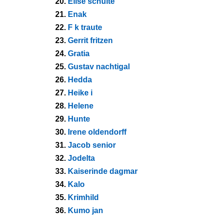
20.
Elise schulte
21.
Enak
22.
F k traute
23.
Gerrit fritzen
24.
Gratia
25.
Gustav nachtigal
26.
Hedda
27.
Heike i
28.
Helene
29.
Hunte
30.
Irene oldendorff
31.
Jacob senior
32.
Jodelta
33.
Kaiserinde dagmar
34.
Kalo
35.
Krimhild
36.
Kumo jan