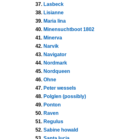
37.
Lasbeck
38.
Lisianne
39.
Maria lina
40.
Minensuchtboot 1802
41.
Minerva
42.
Narvik
43.
Navigator
44.
Nordmark
45.
Nordqueen
46.
Ohne
47.
Peter wessels
48.
Polglen (possibly)
49.
Ponton
50.
Raven
51.
Regulus
52.
Sabine howald
53.
Santa lucia