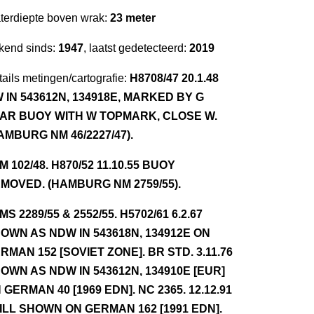
terdiepte boven wrak:
23 meter
kend sinds:
1947
, laatst gedetecteerd:
2019
ails metingen/cartografie:
H8708/47 20.1.48
 IN 543612N, 134918E, MARKED BY G
AR BUOY WITH W TOPMARK, CLOSE W.
AMBURG NM 46/2227/47).
NM 102/48. H870/52 11.10.55 BUOY
MOVED. (HAMBURG NM 2759/55).
NMS 2289/55 & 2552/55. H5702/61 6.2.67
OWN AS NDW IN 543618N, 134912E ON
RMAN 152 [SOVIET ZONE]. BR STD. 3.11.76
OWN AS NDW IN 543612N, 134910E [EUR]
 GERMAN 40 [1969 EDN]. NC 2365. 12.12.91
ILL SHOWN ON GERMAN 162 [1991 EDN].