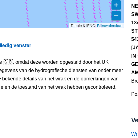
NE
SW
13
Diepte & IENC:
Rijkswaterstaat
ST
54
lledig venster
[J
IN
els 🇬🇧, omdat deze worden opgesteld door het UK
GE
egevens van de hydrografische diensten van onder meer
AM
e bekende details van het wrak en de opmerkingen van
Br
itie en de toestand van het wrak hebben gecontroleerd.
Pos
Ve
Wr