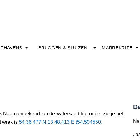
HTHAVENS
BRUGGEN & SLUIZEN
MARREKRITE
De
ak Naam onbekend, op de waterkaart hieronder zie je het
Na
t wrak is
54 36.477 N,13 48.413 E (54.504550,
Jaa