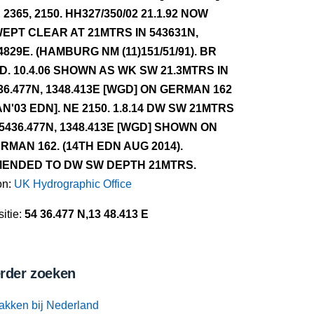
 2365, 2150. HH327/350/02 21.1.92 NOW
EPT CLEAR AT 21MTRS IN 543631N,
4829E. (HAMBURG NM (11)151/51/91). BR
D. 10.4.06 SHOWN AS WK SW 21.3MTRS IN
36.477N, 1348.413E [WGD] ON GERMAN 162
AN'03 EDN]. NE 2150. 1.8.14 DW SW 21MTRS
 5436.477N, 1348.413E [WGD] SHOWN ON
RMAN 162. (14TH EDN AUG 2014).
ENDED TO DW SW DEPTH 21MTRS.
on:
UK Hydrographic Office
itie:
54 36.477 N,13 48.413 E
rder zoeken
akken bij Nederland