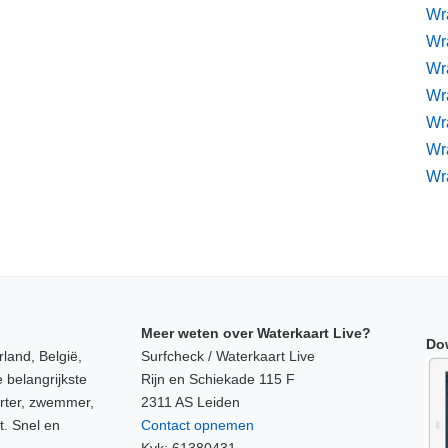
Wr
Wr
Wra
Wra
Wr
Wr
Wr
Meer weten over Waterkaart Live?
Do
land, België,
Surfcheck / Waterkaart Live
 belangrijkste
Rijn en Schiekade 115 F
orter, zwemmer,
2311 AS Leiden
t. Snel en
Contact opnemen