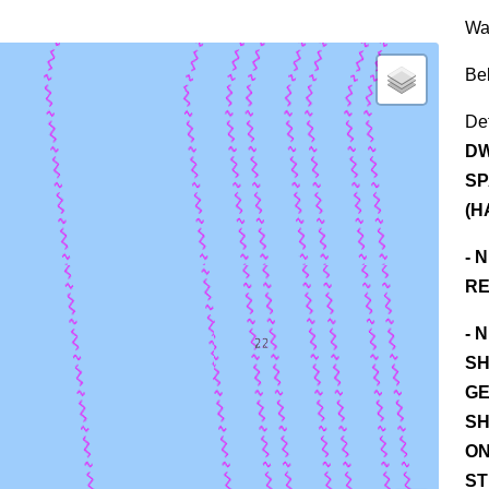
Wa
Be
Det
DW
SP
(H
- 
RE
- 
SH
GE
SH
ON
ST