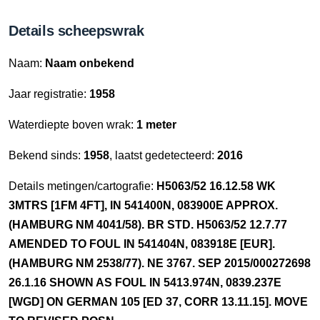
Details scheepswrak
Naam:
Naam onbekend
Jaar registratie:
1958
Waterdiepte boven wrak:
1 meter
Bekend sinds:
1958
, laatst gedetecteerd:
2016
Details metingen/cartografie:
H5063/52 16.12.58 WK
3MTRS [1FM 4FT], IN 541400N, 083900E APPROX.
(HAMBURG NM 4041/58). BR STD. H5063/52 12.7.77
AMENDED TO FOUL IN 541404N, 083918E [EUR].
(HAMBURG NM 2538/77). NE 3767. SEP 2015/000272698
26.1.16 SHOWN AS FOUL IN 5413.974N, 0839.237E
[WGD] ON GERMAN 105 [ED 37, CORR 13.11.15]. MOVE