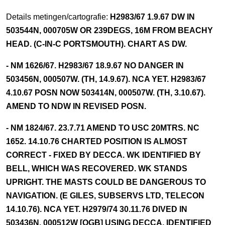
Details metingen/cartografie:
H2983/67 1.9.67 DW IN
503544N, 000705W OR 239DEGS, 16M FROM BEACHY
HEAD. (C-IN-C PORTSMOUTH). CHART AS DW.
- NM 1626/67. H2983/67 18.9.67 NO DANGER IN
503456N, 000507W. (TH, 14.9.67). NCA YET. H2983/67
4.10.67 POSN NOW 503414N, 000507W. (TH, 3.10.67).
AMEND TO NDW IN REVISED POSN.
- NM 1824/67. 23.7.71 AMEND TO USC 20MTRS. NC
1652. 14.10.76 CHARTED POSITION IS ALMOST
CORRECT - FIXED BY DECCA. WK IDENTIFIED BY
BELL, WHICH WAS RECOVERED. WK STANDS
UPRIGHT. THE MASTS COULD BE DANGEROUS TO
NAVIGATION. (E GILES, SUBSERVS LTD, TELECON
14.10.76). NCA YET. H2979/74 30.11.76 DIVED IN
503436N, 000512W [OGB] USING DECCA. IDENTIFIED