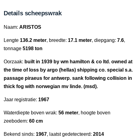
Details scheepswrak
Naam:
ARISTOS
Lengte
136.2 meter
, breedte:
17.1 meter
, diepgang:
7.6
,
tonnage
5198 ton
Oorzaak:
built in 1939 by wm hamilton & co ltd. owned at
the time of loss by argo (hellas) shipping co. special s.a.
passage piraeus for antwerp. sank following collision in
thick fog with norwegian mv linde. (msd).
Jaar registratie:
1967
Waterdiepte boven wrak:
56 meter
, hoogte boven
zeebodem:
60 cm
Bekend sinds:
1967
, laatst gedetecteerd:
2014