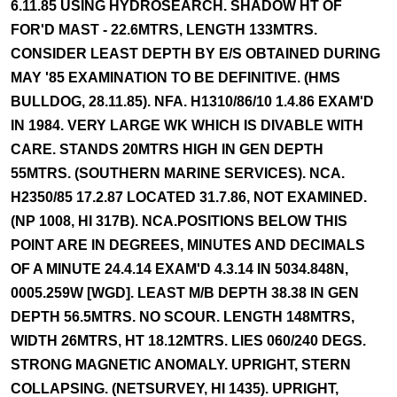
6.11.85 USING HYDROSEARCH. SHADOW HT OF
FOR'D MAST - 22.6MTRS, LENGTH 133MTRS.
CONSIDER LEAST DEPTH BY E/S OBTAINED DURING
MAY '85 EXAMINATION TO BE DEFINITIVE. (HMS
BULLDOG, 28.11.85). NFA. H1310/86/10 1.4.86 EXAM'D
IN 1984. VERY LARGE WK WHICH IS DIVABLE WITH
CARE. STANDS 20MTRS HIGH IN GEN DEPTH
55MTRS. (SOUTHERN MARINE SERVICES). NCA.
H2350/85 17.2.87 LOCATED 31.7.86, NOT EXAMINED.
(NP 1008, HI 317B). NCA.POSITIONS BELOW THIS
POINT ARE IN DEGREES, MINUTES AND DECIMALS
OF A MINUTE 24.4.14 EXAM'D 4.3.14 IN 5034.848N,
0005.259W [WGD]. LEAST M/B DEPTH 38.38 IN GEN
DEPTH 56.5MTRS. NO SCOUR. LENGTH 148MTRS,
WIDTH 26MTRS, HT 18.12MTRS. LIES 060/240 DEGS.
STRONG MAGNETIC ANOMALY. UPRIGHT, STERN
COLLAPSING. (NETSURVEY, HI 1435). UPRIGHT,