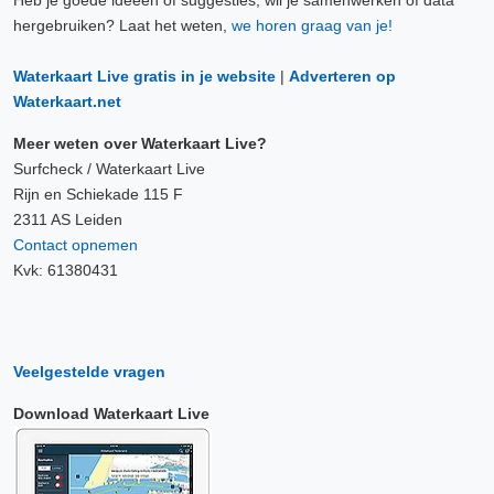
Heb je goede ideeën of suggesties, wil je samenwerken of data
hergebruiken? Laat het weten,
we horen graag van je!
Waterkaart Live gratis in je website
|
Adverteren op
Waterkaart.net
Meer weten over Waterkaart Live?
Surfcheck / Waterkaart Live
Rijn en Schiekade 115 F
2311 AS Leiden
Contact opnemen
Kvk: 61380431
Veelgestelde vragen
Download Waterkaart Live