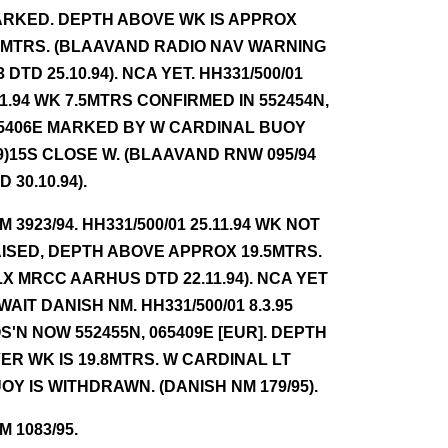
RKED. DEPTH ABOVE WK IS APPROX
5MTRS. (BLAAVAND RADIO NAV WARNING
3 DTD 25.10.94). NCA YET. HH331/500/01
11.94 WK 7.5MTRS CONFIRMED IN 552454N,
5406E MARKED BY W CARDINAL BUOY
9)15S CLOSE W. (BLAAVAND RNW 095/94
D 30.10.94).
NM 3923/94. HH331/500/01 25.11.94 WK NOT
ISED, DEPTH ABOVE APPROX 19.5MTRS.
LX MRCC AARHUS DTD 22.11.94). NCA YET
AWAIT DANISH NM. HH331/500/01 8.3.95
S'N NOW 552455N, 065409E [EUR]. DEPTH
ER WK IS 19.8MTRS. W CARDINAL LT
OY IS WITHDRAWN. (DANISH NM 179/95).
NM 1083/95.