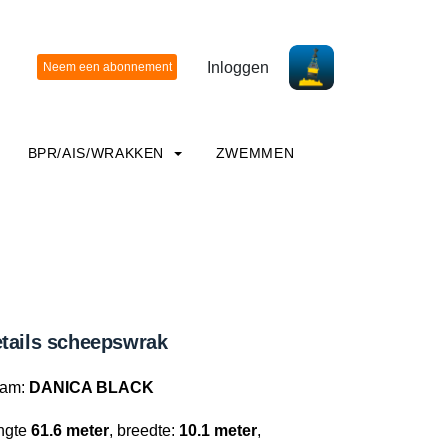
Inloggen
BPR/AIS/WRAKKEN
ZWEMMEN
tails scheepswrak
am:
DANICA BLACK
ngte
61.6 meter
, breedte:
10.1 meter
,