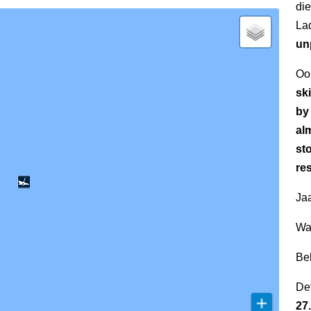
di
La
un
Oo
sk
by
alm
sto
re
Jaa
Wa
Be
Det
27