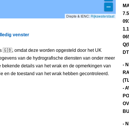
MA
7.
Diepte & IENC:
Rijkswaterstaat
09
1.
lledig venster
06
Q(
els 🇬🇧, omdat deze worden opgesteld door het UK
DT
egevens van de hydrografische diensten van onder meer
- 
e bekende details van het wrak en de opmerkingen van
RA
itie en de toestand van het wrak hebben gecontroleerd.
(T
- 
PO
OV
BU
- 