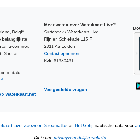
Meer weten over Waterkaart Live?
Do
land, België,
Surfcheck / Waterkaart Live
 belangrijkste
Rijn en Schiekade 115 F
orter, zwemmer,
2311 AS Leiden
t. Snel en
Contact opnemen
Kvk: 61380431
ken of data
e!
Veelgestelde vragen
op Waterkaart.net
rkaart Live
,
Zeeweer
,
Stroomatlas
en
Het Getij
: nautische data voor
an
Dit is een
privacyvriendelijke website