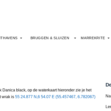
HTHAVENS
BRUGGEN & SLUIZEN
MARREKRITE
De
 Danica black, op de waterkaart hieronder zie je het
Na
t wrak is
55 24.877 N,6 54.07 E (55.457467, 6.782067)
Le