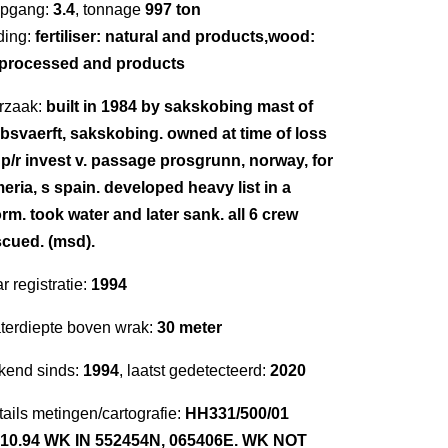
epgang:
3.4
, tonnage
997 ton
ding:
fertiliser: natural and products,wood:
processed and products
rzaak:
built in 1984 by sakskobing mast of
ibsvaerft, sakskobing. owned at time of loss
 p/r invest v. passage prosgrunn, norway, for
eria, s spain. developed heavy list in a
rm. took water and later sank. all 6 crew
scued. (msd).
r registratie:
1994
terdiepte boven wrak:
30 meter
kend sinds:
1994
, laatst gedetecteerd:
2020
ails metingen/cartografie:
HH331/500/01
.10.94 WK IN 552454N, 065406E. WK NOT