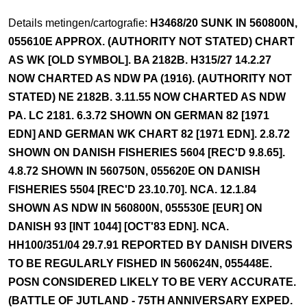
Details metingen/cartografie:
H3468/20 SUNK IN 560800N,
055610E APPROX. (AUTHORITY NOT STATED) CHART
AS WK [OLD SYMBOL]. BA 2182B. H315/27 14.2.27
NOW CHARTED AS NDW PA (1916). (AUTHORITY NOT
STATED) NE 2182B. 3.11.55 NOW CHARTED AS NDW
PA. LC 2181. 6.3.72 SHOWN ON GERMAN 82 [1971
EDN] AND GERMAN WK CHART 82 [1971 EDN]. 2.8.72
SHOWN ON DANISH FISHERIES 5604 [REC'D 9.8.65].
4.8.72 SHOWN IN 560750N, 055620E ON DANISH
FISHERIES 5504 [REC'D 23.10.70]. NCA. 12.1.84
SHOWN AS NDW IN 560800N, 055530E [EUR] ON
DANISH 93 [INT 1044] [OCT'83 EDN]. NCA.
HH100/351/04 29.7.91 REPORTED BY DANISH DIVERS
TO BE REGULARLY FISHED IN 560624N, 055448E.
POSN CONSIDERED LIKELY TO BE VERY ACCURATE.
(BATTLE OF JUTLAND - 75TH ANNIVERSARY EXPED.