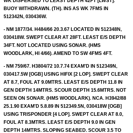
WK DISPERSED TO LEAST DEPTH 42FT [LWST].
BUOY WITHDRAWN. (TH). INS AS WK 7FMS IN
512342N, 030436W.
- NM 1877/34. H484/66 20.3.67 LOCATED IN 512348N,
030418W. SWEPT CLEAR AT 28FT. LEAST E/S DEPTH
34FT. NOT LOCATED USING SONAR. (HMS
WOODLARK, HI 4/66). AMEND TO SW 4FMS 4FT.
- NM 759/67. H3804/72 10.7.74 EXAM'D IN 512349N,
030417.5W [OGB] USING HIFIX [2 LOP]. SWEPT CLEAR
AT 8.7, FOUL AT 9.0MTRS. LEAST E/S DEPTH 11.8 IN
GEN DEPTH 14MTRS. SCOUR DEPTH 15.6MTRS. NOT
SEEN ON SONAR. (HMS WOODLARK). NCA. H3942/88
25.1.90 EXAM'D 5.8.89 IN 512349.5N, 030418W [OGB]
USING TRISPONDER [4 LOP]. SWEPT CLEAR AT 8.0,
FOUL AT 8.3MTRS. LEAST E/S DEPTH 9.0 IN GEN
DEPTH 14MTRS. SLOPING SEABED. SCOUR 3.5 TO