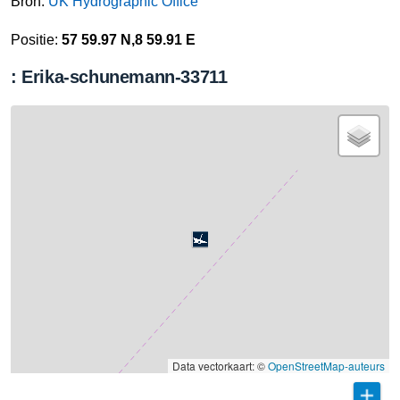
Bron:
UK Hydrographic Office
Positie:
57 59.97 N,8 59.91 E
: Erika-schunemann-33711
Data vectorkaart: ©
OpenStreetMap-auteurs