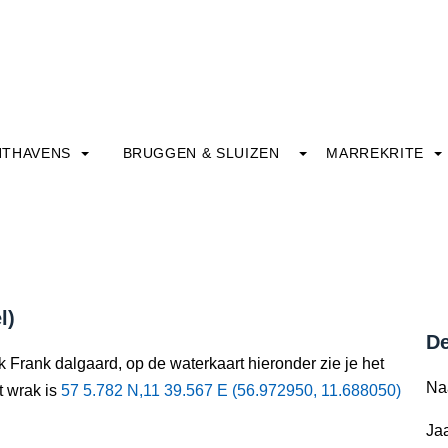
HTHAVENS
BRUGGEN & SLUIZEN
MARREKRITE
l)
De
k Frank dalgaard, op de waterkaart hieronder zie je het
Na
t wrak is
57 5.782 N,11 39.567 E (56.972950, 11.688050)
Jaa