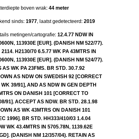
terdiepte boven wrak:
44 meter
kend sinds:
1977
, laatst gedetecteerd:
2019
ails metingen/cartografie:
12.4.77 NDW IN
0600N, 113930E [EUR]. (DANISH NM 522/77).
 2114. H2130/70 6.5.77 WK PA 43MTRS IN
0600N, 113930E [EUR]. (DANISH NM 524/77).
S AS WK PA 23FMS. BR STD. 30.7.92
OWN AS NDW ON SWEDISH 92 [CORRECT
 WK 39/91], AND AS NDW IN GEN DEPTH
MTRS ON DANISH 101 [CORRECT TO
08/91]. ACCEPT AS NDW. BR STD. 28.1.98
OWN AS WK 43MTRS ON DANISH 101
EC 1996]. BR STD. HH333/410/03 1.4.04
W WK 43.4MTRS IN 5705.78N, 1139.62E
GD]. (DANISH NM 12/357/04). RETAIN AS