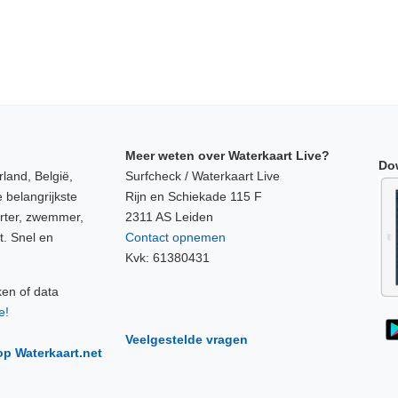
Meer weten over Waterkaart Live?
Do
land, België,
Surfcheck / Waterkaart Live
 belangrijkste
Rijn en Schiekade 115 F
orter, zwemmer,
2311 AS Leiden
t. Snel en
Contact opnemen
Kvk: 61380431
ken of data
e!
Veelgestelde vragen
op Waterkaart.net