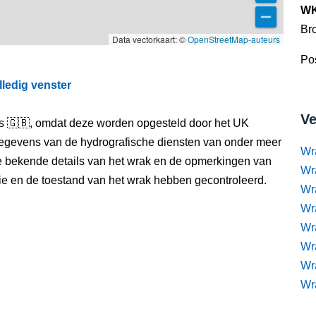
WK
Br
Data vectorkaart: ©
OpenStreetMap-auteurs
Pos
lledig venster
Ve
els 🇬🇧, omdat deze worden opgesteld door het UK
egevens van de hydrografische diensten van onder meer
Wr
e bekende details van het wrak en de opmerkingen van
Wr
itie en de toestand van het wrak hebben gecontroleerd.
Wr
Wra
Wra
Wr
Wr
Wr