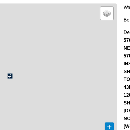
Wa
Be
Det
57
NE
57
IN
SH
TO
43
12
SH
[D
NO
[W