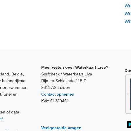
Wr
Wr
Wr
Meer weten over Waterkaart Live?
Do
land, België,
Surfcheck / Waterkaart Live
 belangrijkste
Rijn en Schiekade 115 F
orter, zwemmer,
2311 AS Leiden
t. Snel en
Contact opnemen
Kvk: 61380431
ken of data
e!
Veelgestelde vragen