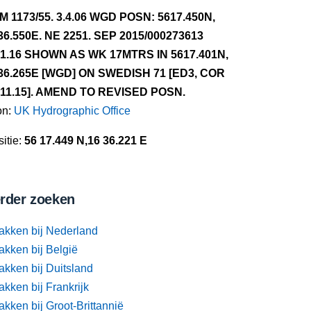
NM 1173/55. 3.4.06 WGD POSN: 5617.450N,
36.550E. NE 2251. SEP 2015/000273613
.1.16 SHOWN AS WK 17MTRS IN 5617.401N,
36.265E [WGD] ON SWEDISH 71 [ED3, COR
.11.15]. AMEND TO REVISED POSN.
on:
UK Hydrographic Office
itie:
56 17.449 N,16 36.221 E
rder zoeken
akken bij Nederland
akken bij België
akken bij Duitsland
kken bij Frankrijk
kken bij Groot-Brittannië