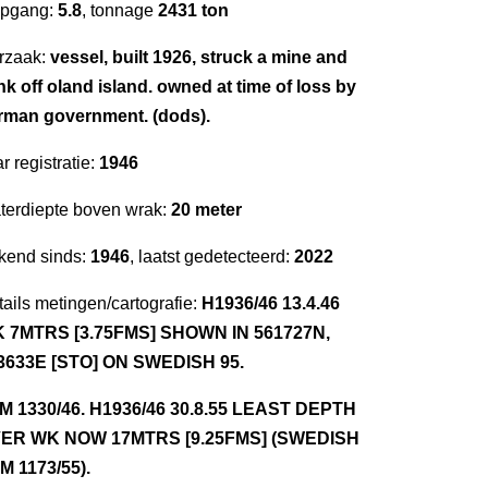
epgang:
5.8
, tonnage
2431 ton
rzaak:
vessel, built 1926, struck a mine and
nk off oland island. owned at time of loss by
rman government. (dods).
r registratie:
1946
terdiepte boven wrak:
20 meter
kend sinds:
1946
, laatst gedetecteerd:
2022
ails metingen/cartografie:
H1936/46 13.4.46
 7MTRS [3.75FMS] SHOWN IN 561727N,
3633E [STO] ON SWEDISH 95.
NM 1330/46. H1936/46 30.8.55 LEAST DEPTH
ER WK NOW 17MTRS [9.25FMS] (SWEDISH
M 1173/55).