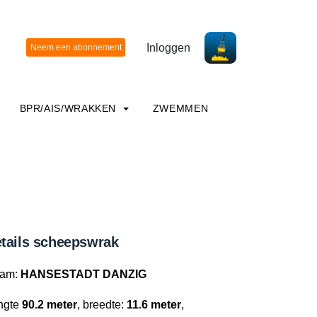
Inloggen
BPR/AIS/WRAKKEN
ZWEMMEN
tails scheepswrak
am:
HANSESTADT DANZIG
ngte
90.2 meter
, breedte:
11.6 meter
,