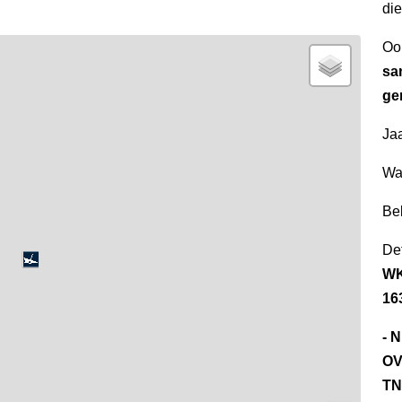
di
Oo
sa
ge
Jaa
Wa
Be
Det
WK
16
- 
OV
TN