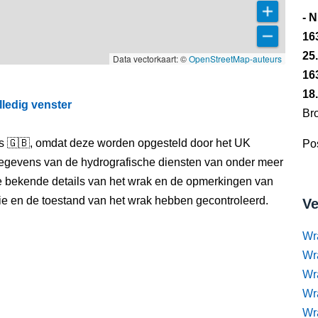
- 
16
25
Data vectorkaart: ©
OpenStreetMap-auteurs
16
18
lledig venster
Br
els 🇬🇧, omdat deze worden opgesteld door het UK
Pos
egevens van de hydrografische diensten van onder meer
e bekende details van het wrak en de opmerkingen van
itie en de toestand van het wrak hebben gecontroleerd.
Ve
Wr
Wr
Wr
Wra
Wra