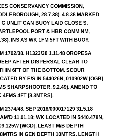
EES CONSERVANCY COMMISSION,
DDLEBOROUGH, 28.7.38). 4.8.38 MARKED
 G UNLIT CAN BUOY LAID CLOSE S.
ARTLEPOOL PORT & HBR COMM NM,
8.38). INS AS WK 1FM 5FT WITH BUOY.
NM 1702/38. H1323/38 1.11.48 OROPESA
EEP AFTER DISPERSAL CLEAR TO
THIN 6FT OF THE BOTTOM. SCOUR
CATED BY E/S IN 544026N, 010902W [OGB].
MS SHARPSHOOTER, 9.2.49). AMEND TO
 4FMS 4FT [8.3MTRS].
NM 2374/48. SEP 2018/000017129 31.5.18
AM'D 11.01.18; WK LOCATED IN 5440.478N,
09.125W [WGD]. LEAST M/B DEPTH
98MTRS IN GEN DEPTH 10MTRS. LENGTH