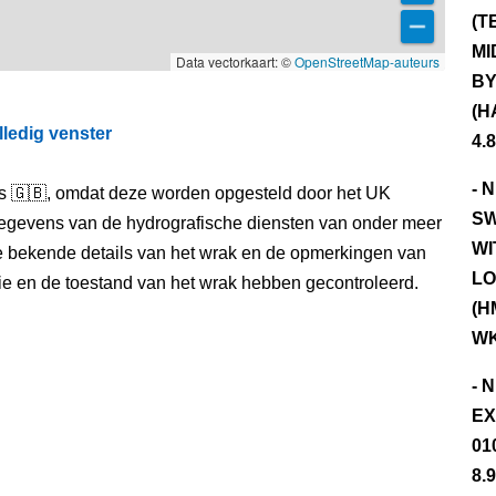
(T
MI
Data vectorkaart: ©
OpenStreetMap-auteurs
BY
(H
lledig venster
4.
- 
els 🇬🇧, omdat deze worden opgesteld door het UK
SW
egevens van de hydrografische diensten van onder meer
WI
e bekende details van het wrak en de opmerkingen van
LO
itie en de toestand van het wrak hebben gecontroleerd.
(H
WK
- 
EX
01
8.