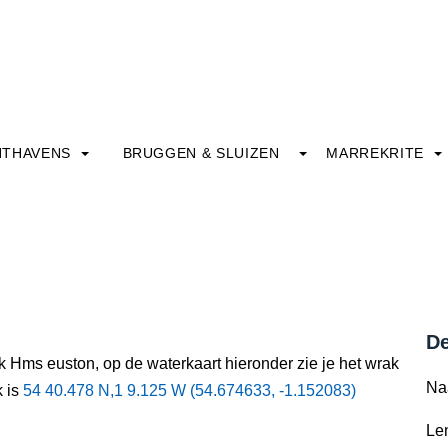
HTHAVENS
BRUGGEN & SLUIZEN
MARREKRITE
De
k Hms euston, op de waterkaart hieronder zie je het wrak
Na
k is
54 40.478 N,1 9.125 W (54.674633, -1.152083)
Le