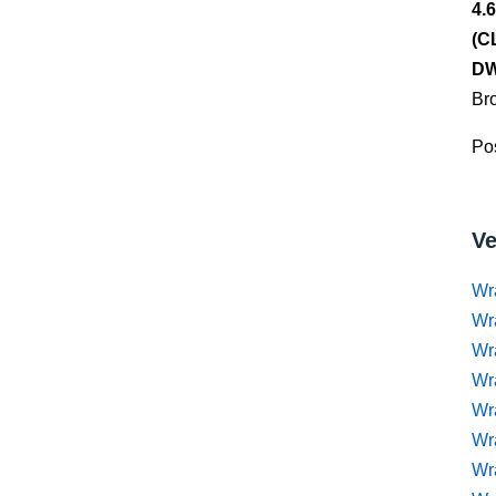
4.
(C
DW
Br
Pos
Ve
Wr
Wr
Wr
Wra
Wra
Wr
Wr