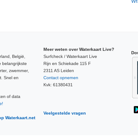
Wr
Meer weten over Waterkaart Live?
Do
land, België,
Surfcheck / Waterkaart Live
 belangrijkste
Rijn en Schiekade 115 F
orter, zwemmer,
2311 AS Leiden
t. Snel en
Contact opnemen
Kvk: 61380431
ken of data
e!
Veelgestelde vragen
op Waterkaart.net