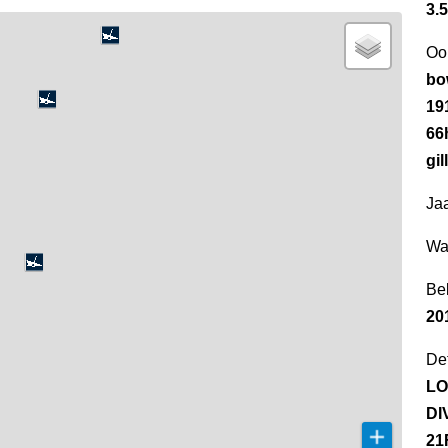
3.5
Oo
bow
19
66
gi
Jaa
Wa
Be
20
Det
LO
DI
21