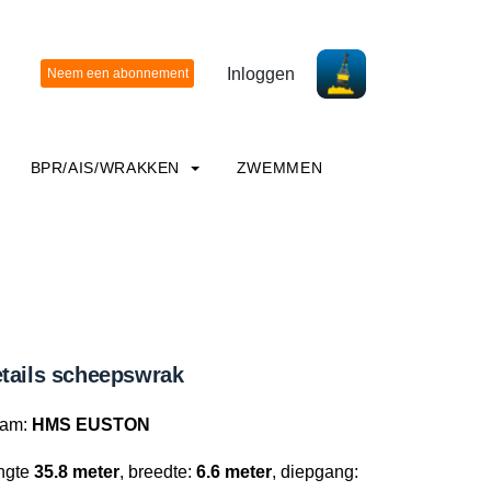
Inloggen
BPR/AIS/WRAKKEN
ZWEMMEN
tails scheepswrak
am:
HMS EUSTON
ngte
35.8 meter
, breedte:
6.6 meter
, diepgang: