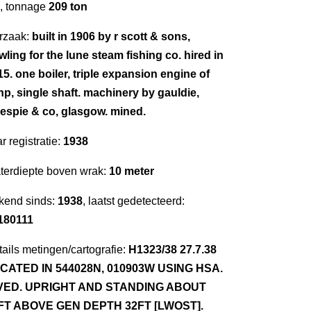
, tonnage
209 ton
rzaak:
built in 1906 by r scott & sons,
ling for the lune steam fishing co. hired in
15. one boiler, triple expansion engine of
hp, single shaft. machinery by gauldie,
llespie & co, glasgow. mined.
r registratie:
1938
terdiepte boven wrak:
10 meter
kend sinds:
1938
, laatst gedetecteerd:
180111
ails metingen/cartografie:
H1323/38 27.7.38
CATED IN 544028N, 010903W USING HSA.
VED. UPRIGHT AND STANDING ABOUT
FT ABOVE GEN DEPTH 32FT [LWOST].