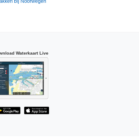
akken bij Noorwegen
wnload Waterkaart Live