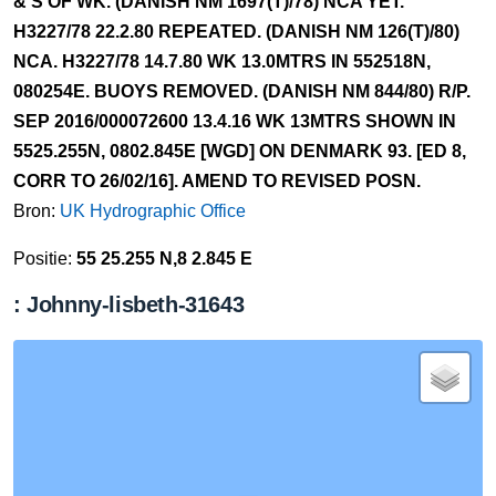
& S OF WK. (DANISH NM 1697(T)/78) NCA YET.
H3227/78 22.2.80 REPEATED. (DANISH NM 126(T)/80)
NCA. H3227/78 14.7.80 WK 13.0MTRS IN 552518N,
080254E. BUOYS REMOVED. (DANISH NM 844/80) R/P.
SEP 2016/000072600 13.4.16 WK 13MTRS SHOWN IN
5525.255N, 0802.845E [WGD] ON DENMARK 93. [ED 8,
CORR TO 26/02/16]. AMEND TO REVISED POSN.
Bron:
UK Hydrographic Office
Positie:
55 25.255 N,8 2.845 E
: Johnny-lisbeth-31643