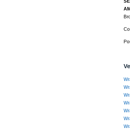
SE
AM
Br
Co
Pos
Ve
Wr
Wr
Wr
Wra
Wra
Wr
Wr