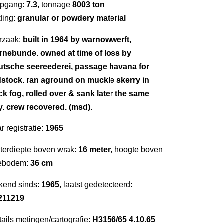
epgang:
7.3
, tonnage
8003 ton
ding:
granular or powdery material
rzaak:
built in 1964 by warnowwerft,
rnebunde. owned at time of loss by
utsche seereederei, passage havana for
dstock. ran aground on muckle skerry in
ck fog, rolled over & sank later the same
y. crew recovered. (msd).
r registratie:
1965
terdiepte boven wrak:
16 meter
, hoogte boven
ebodem:
36 cm
kend sinds:
1965
, laatst gedetecteerd:
211219
ails metingen/cartografie:
H3156/65 4.10.65