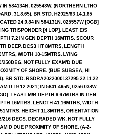
 IN 584134N, 025548W. (NORTHERN LTHO
ARD, 31.8.65). BR STD. H2925/83 14.1.85
CATED 24.9.84 IN 584131N, 025557W [OGB]
ING TRISPONDER [4 LOP]. LEAST E/S
PTH 7.2 IN GEN DEPTH 16MTRS. SCOUR
TR DEEP. DCS3 HT 8MTRS, LENGTH
0MTRS, WIDTH 10-15MTRS. LYING
0/250DEG. NOT FULLY EXAM'D DUE
OXIMITY OF SHORE. (BUE SUBSEA, HI
4). BR STD. RSDRA2022000137295 22.11.22
AM'D 19.12.2021; IN 5841.495N, 0256.038W
GD]. LEAST M/B DEPTH 6.67MTRS IN GEN
PTH 16MTRS. LENGTH 41.16MTRS, WIDTH
.51MTRS, HEIGHT 11.8MTRS, ORIENTATION
6/216 DEGS. DEGRADED WK. NOT FULLY
AM'D DUE PROXIMITY OF SHORE. (A-2-