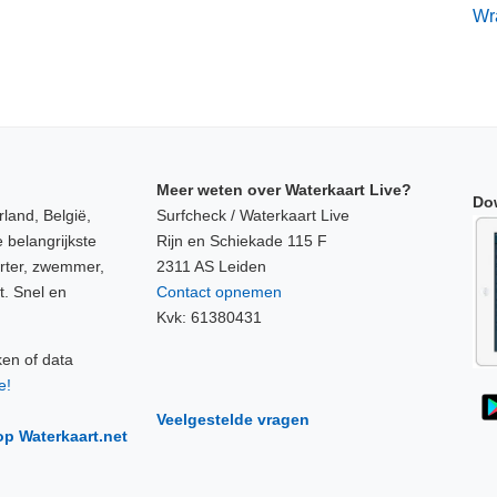
Wr
Meer weten over Waterkaart Live?
Do
land, België,
Surfcheck / Waterkaart Live
 belangrijkste
Rijn en Schiekade 115 F
orter, zwemmer,
2311 AS Leiden
t. Snel en
Contact opnemen
Kvk: 61380431
ken of data
e!
Veelgestelde vragen
op Waterkaart.net