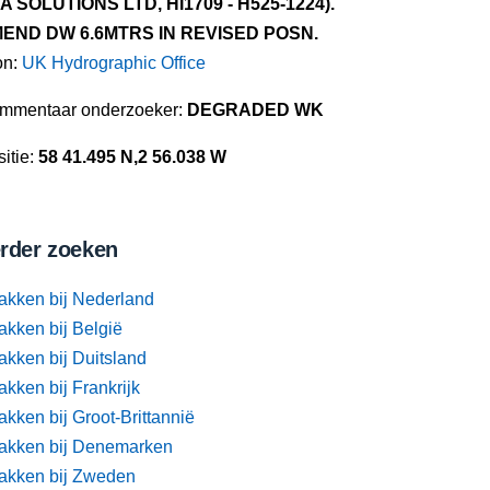
A SOLUTIONS LTD, HI1709 - H525-1224).
END DW 6.6MTRS IN REVISED POSN.
on:
UK Hydrographic Office
mmentaar onderzoeker:
DEGRADED WK
itie:
58 41.495 N,2 56.038 W
rder zoeken
akken bij Nederland
akken bij België
akken bij Duitsland
kken bij Frankrijk
kken bij Groot-Brittannië
akken bij Denemarken
akken bij Zweden