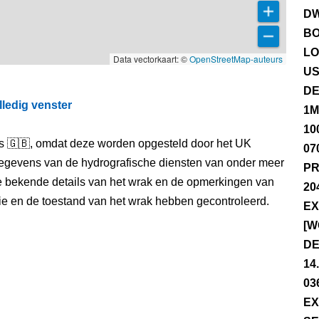
DW
BO
LO
Data vectorkaart: ©
OpenStreetMap-auteurs
US
DE
lledig venster
1M
10
els 🇬🇧, omdat deze worden opgesteld door het UK
07
egevens van de hydrografische diensten van onder meer
PR
e bekende details van het wrak en de opmerkingen van
20
itie en de toestand van het wrak hebben gecontroleerd.
EX
[W
DE
14
03
EX