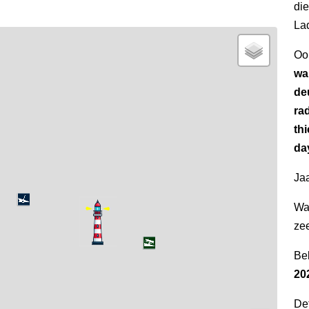
di
La
Oo
wa
de
ra
thi
da
Jaa
Wa
ze
Be
20
Det