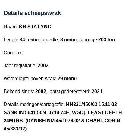
Details scheepswrak
Naam:
KRISTA LYNG
Lengte
34 meter
, breedte:
8 meter
, tonnage
203 ton
Oorzaak:
Jaar registratie:
2002
Waterdiepte boven wrak:
29 meter
Bekend sinds:
2002
, laatst gedetecteerd:
2021
Details metingen/cartografie:
HH331/450/03 15.11.02
SANK IN 5641.50N, 0714.74E [WGD]. LEAST DEPTH
24MTRS. (DANISH NM 45/1076/02 & CHART COR'N
45/383/02).