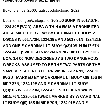
Waterdiepte boven wrak:
27 meter
Bekend sinds:
2000
, laatst gedetecteerd:
2023
Details metingen/cartografie:
30.3.00 SUNK IN 5617.67N,
1224.30E [WGD]. AREA WITHIN 0.5M IS A PROHIBITED
AREA. MARKED BY TWO W CARDINAL LT BUOYS:
Q(9)15S IN 5617.73N, 1224.19E AND 5617.61N, 1224.21E
AND ONE E CARDINAL LT BUOY Q(3)10S IN 5617.67N,
1224.44E. (SWEDISH NAV WARNING 108 DTD 29.3.00).
NCA. 1.4.00 NOW DESCRIBED AS TWO DANGEROUS
WRECKS. ASSUMED TO BE THE TWO PARTS OF THE
SAME VESSEL. NORTHERN WK IN 5617.67N, 1224.30E
[WGD]. MARKED BY W CARDINAL LT BUOY Q(9)15S IN
5617.37N, 1224.19E AND E CARDINAL LT BUOY
Q(3)10S IN 5617.73N, 1224.43E. SOUTHERN WK IN
5615.76N, 1225.01E [WGD]. MARKED BY W CARDINAL
LT BUOY Q(9) 15S IN 5615.70N, 1224.91E AND E