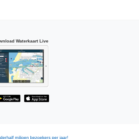
wnload Waterkaart Live
derhalf miljoen bezoekers per jaar!