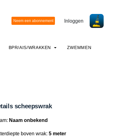
Inloggen
BPR/AIS/WRAKKEN
ZWEMMEN
tails scheepswrak
am:
Naam onbekend
terdiepte boven wrak:
5 meter