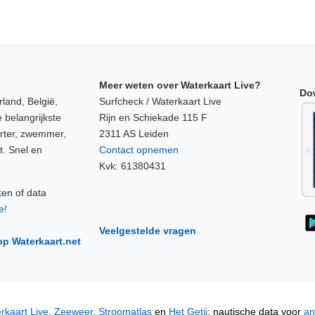
Meer weten over Waterkaart Live?
Do
land, België,
Surfcheck / Waterkaart Live
 belangrijkste
Rijn en Schiekade 115 F
orter, zwemmer,
2311 AS Leiden
t. Snel en
Contact opnemen
Kvk: 61380431
ken of data
e!
Veelgestelde vragen
op Waterkaart.net
rkaart Live
,
Zeeweer
,
Stroomatlas
en
Het Getij
: nautische data voor
an