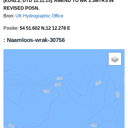
[ED42.2, DTD 11.11.15]. AMEND TO WK 2.3MTRS IN
REVISED POSN.
Bron:
UK Hydrographic Office
Positie:
54 51.602 N,12 12.278 E
: Naamloos-wrak-30756