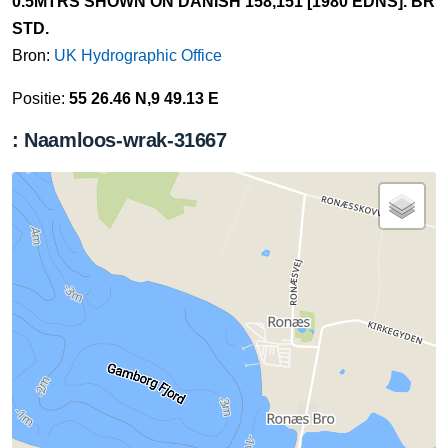
0.5MTRS SHOWN ON DANISH 158,151 [1980 EDNS]. BR
STD.
Bron:
UK Hydrographic Office
Positie:
55 26.46 N,9 49.13 E
: Naamloos-wrak-31667