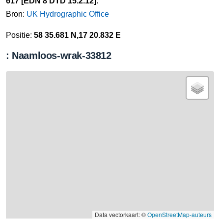
617 [EDN 8 DTD 15.2.12].
Bron:
UK Hydrographic Office
Positie:
58 35.681 N,17 20.832 E
: Naamloos-wrak-33812
Data vectorkaart: ©
OpenStreetMap-auteurs