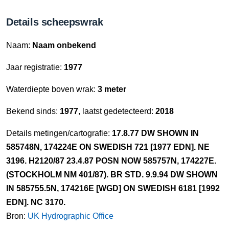
Details scheepswrak
Naam:
Naam onbekend
Jaar registratie:
1977
Waterdiepte boven wrak:
3 meter
Bekend sinds:
1977
, laatst gedetecteerd:
2018
Details metingen/cartografie:
17.8.77 DW SHOWN IN
585748N, 174224E ON SWEDISH 721 [1977 EDN]. NE
3196. H2120/87 23.4.87 POSN NOW 585757N, 174227E.
(STOCKHOLM NM 401/87). BR STD. 9.9.94 DW SHOWN
IN 585755.5N, 174216E [WGD] ON SWEDISH 6181 [1992
EDN]. NC 3170.
Bron:
UK Hydrographic Office