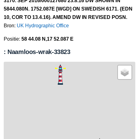
3170. SEP 2016/000127680 23.8.16 DW SHOWN IN
5844.080N. 1752.087E [WGD] ON SWEDISH 6171. {EDN
10, COR TO 13.4.16). AMEND DW IN REVISED POSN.
Bron:
UK Hydrographic Office
Positie:
58 44.08 N,17 52.087 E
: Naamloos-wrak-33823