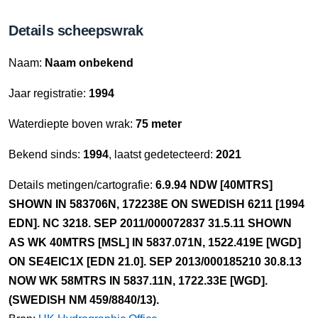
Details scheepswrak
Naam:
Naam onbekend
Jaar registratie:
1994
Waterdiepte boven wrak:
75 meter
Bekend sinds:
1994
, laatst gedetecteerd:
2021
Details metingen/cartografie:
6.9.94 NDW [40MTRS]
SHOWN IN 583706N, 172238E ON SWEDISH 6211 [1994
EDN]. NC 3218. SEP 2011/000072837 31.5.11 SHOWN
AS WK 40MTRS [MSL] IN 5837.071N, 1522.419E [WGD]
ON SE4EIC1X [EDN 21.0]. SEP 2013/000185210 30.8.13
NOW WK 58MTRS IN 5837.11N, 1722.33E [WGD].
(SWEDISH NM 459/8840/13).