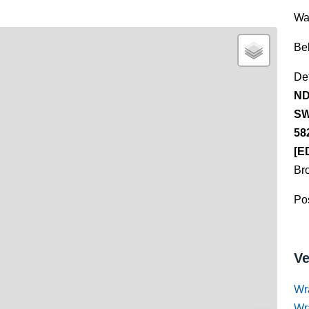
Wa
Be
Det
ND
SW
58
[E
Br
Pos
Ve
Wr
Wr