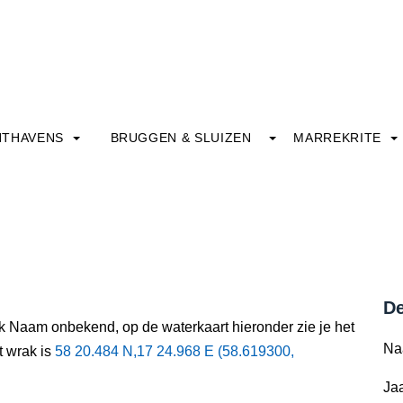
HTHAVENS
BRUGGEN & SLUIZEN
MARREKRITE
De
ak Naam onbekend, op de waterkaart hieronder zie je het
Na
t wrak is
58 20.484 N,17 24.968 E (58.619300,
Jaa