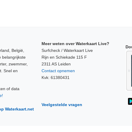
Meer weten over Waterkaart Live?
Do
land, België,
Surfcheck / Waterkaart Live
 belangrijkste
Rijn en Schiekade 115 F
orter, zwemmer,
2311 AS Leiden
t. Snel en
Contact opnemen
Kvk: 61380431
ken of data
e!
Veelgestelde vragen
op Waterkaart.net