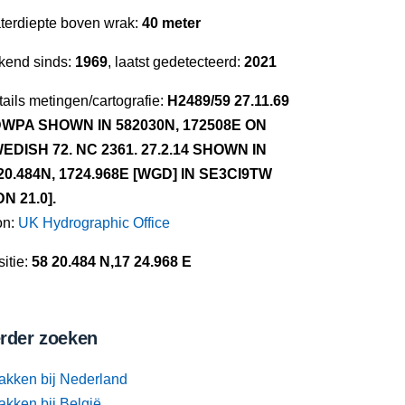
terdiepte boven wrak:
40 meter
kend sinds:
1969
, laatst gedetecteerd:
2021
ails metingen/cartografie:
H2489/59 27.11.69
WPA SHOWN IN 582030N, 172508E ON
EDISH 72. NC 2361. 27.2.14 SHOWN IN
20.484N, 1724.968E [WGD] IN SE3CI9TW
DN 21.0].
on:
UK Hydrographic Office
itie:
58 20.484 N,17 24.968 E
rder zoeken
akken bij Nederland
akken bij België