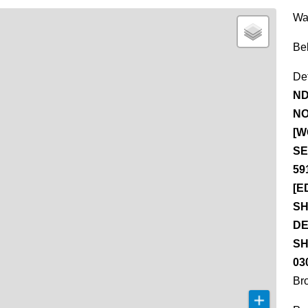
Wa
Be
Det
ND
NO
[W
SE
59
[E
SH
DE
SH
03
Br