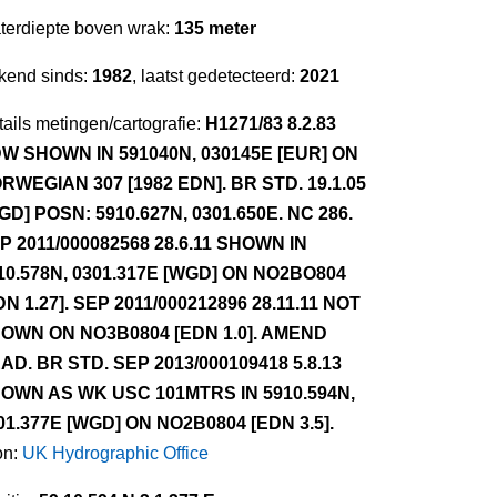
terdiepte boven wrak:
135 meter
kend sinds:
1982
, laatst gedetecteerd:
2021
ails metingen/cartografie:
H1271/83 8.2.83
W SHOWN IN 591040N, 030145E [EUR] ON
RWEGIAN 307 [1982 EDN]. BR STD. 19.1.05
GD] POSN: 5910.627N, 0301.650E. NC 286.
P 2011/000082568 28.6.11 SHOWN IN
10.578N, 0301.317E [WGD] ON NO2BO804
DN 1.27]. SEP 2011/000212896 28.11.11 NOT
OWN ON NO3B0804 [EDN 1.0]. AMEND
AD. BR STD. SEP 2013/000109418 5.8.13
OWN AS WK USC 101MTRS IN 5910.594N,
01.377E [WGD] ON NO2B0804 [EDN 3.5].
on:
UK Hydrographic Office