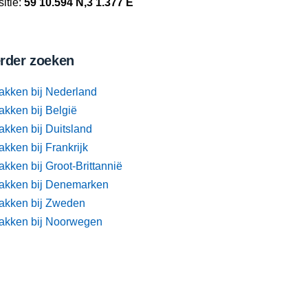
itie:
59 10.594 N,3 1.377 E
rder zoeken
akken bij Nederland
akken bij België
akken bij Duitsland
kken bij Frankrijk
kken bij Groot-Brittannië
akken bij Denemarken
akken bij Zweden
akken bij Noorwegen