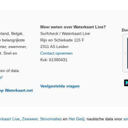
Meer weten over Waterkaart Live?
Do
land, België,
Surfcheck / Waterkaart Live
 belangrijkste
Rijn en Schiekade 115 F
orter, zwemmer,
2311 AS Leiden
t. Snel en
Contact opnemen
Kvk: 61380431
ken of data
e!
Veelgestelde vragen
op Waterkaart.net
rkaart Live
,
Zeeweer
,
Stroomatlas
en
Het Getij
: nautische data voor
an