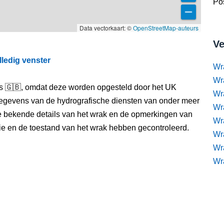
Pos
Data vectorkaart: ©
OpenStreetMap-auteurs
Ve
lledig venster
Wr
Wr
els 🇬🇧, omdat deze worden opgesteld door het UK
Wr
egevens van de hydrografische diensten van onder meer
Wra
e bekende details van het wrak en de opmerkingen van
Wra
itie en de toestand van het wrak hebben gecontroleerd.
Wr
Wr
Wr