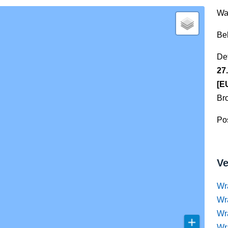
Wa
Be
Det
27
[E
Br
Pos
Ve
Wr
Wr
Wr
Wra