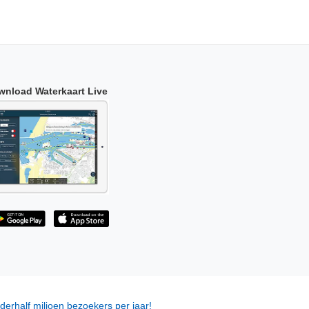
wnload Waterkaart Live
derhalf miljoen bezoekers per jaar!