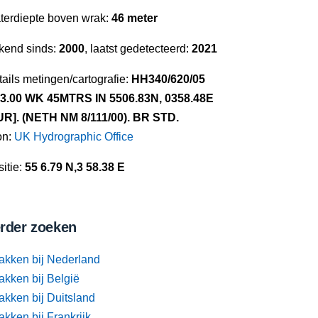
terdiepte boven wrak:
46 meter
kend sinds:
2000
, laatst gedetecteerd:
2021
ails metingen/cartografie:
HH340/620/05
.3.00 WK 45MTRS IN 5506.83N, 0358.48E
UR]. (NETH NM 8/111/00). BR STD.
on:
UK Hydrographic Office
itie:
55 6.79 N,3 58.38 E
rder zoeken
akken bij Nederland
akken bij België
akken bij Duitsland
kken bij Frankrijk