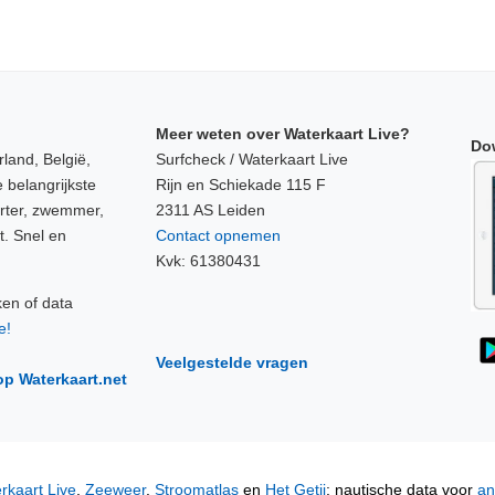
Meer weten over Waterkaart Live?
Do
land, België,
Surfcheck / Waterkaart Live
 belangrijkste
Rijn en Schiekade 115 F
orter, zwemmer,
2311 AS Leiden
t. Snel en
Contact opnemen
Kvk: 61380431
ken of data
e!
Veelgestelde vragen
op Waterkaart.net
rkaart Live
,
Zeeweer
,
Stroomatlas
en
Het Getij
: nautische data voor
an