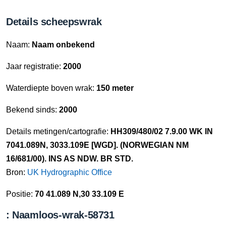
Details scheepswrak
Naam:
Naam onbekend
Jaar registratie:
2000
Waterdiepte boven wrak:
150 meter
Bekend sinds:
2000
Details metingen/cartografie:
HH309/480/02 7.9.00 WK IN
7041.089N, 3033.109E [WGD]. (NORWEGIAN NM
16/681/00). INS AS NDW. BR STD.
Bron:
UK Hydrographic Office
Positie:
70 41.089 N,30 33.109 E
: Naamloos-wrak-58731