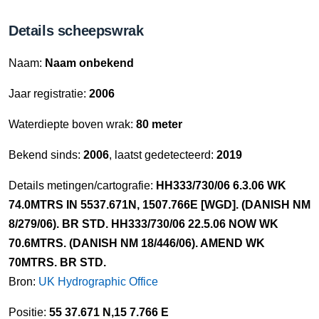
Details scheepswrak
Naam:
Naam onbekend
Jaar registratie:
2006
Waterdiepte boven wrak:
80 meter
Bekend sinds:
2006
, laatst gedetecteerd:
2019
Details metingen/cartografie:
HH333/730/06 6.3.06 WK
74.0MTRS IN 5537.671N, 1507.766E [WGD]. (DANISH NM
8/279/06). BR STD. HH333/730/06 22.5.06 NOW WK
70.6MTRS. (DANISH NM 18/446/06). AMEND WK
70MTRS. BR STD.
Bron:
UK Hydrographic Office
Positie:
55 37.671 N,15 7.766 E