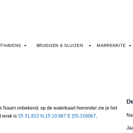
HTHAVENS
BRUGGEN & SLUIZEN
MARREKRITE
De
ak Naam onbekend, op de waterkaart hieronder zie je het
Na
t wrak is
55 31.822 N,15 10.967 E (55.316067,
Jaa