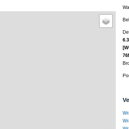
Wa
Be
Det
6.
[W
76
Br
Pos
Ve
Wr
Wr
Wr