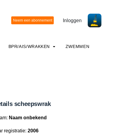
Inloggen
BPR/AIS/WRAKKEN
ZWEMMEN
tails scheepswrak
am:
Naam onbekend
r registratie:
2006