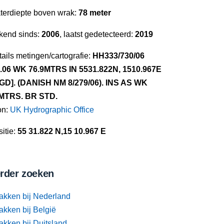
terdiepte boven wrak:
78 meter
kend sinds:
2006
, laatst gedetecteerd:
2019
ails metingen/cartografie:
HH333/730/06
3.06 WK 76.9MTRS IN 5531.822N, 1510.967E
GD]. (DANISH NM 8/279/06). INS AS WK
MTRS. BR STD.
on:
UK Hydrographic Office
itie:
55 31.822 N,15 10.967 E
rder zoeken
akken bij Nederland
akken bij België
akken bij Duitsland