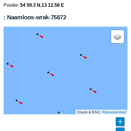
Positie:
54 59.3 N,13 12.58 E
: Naamloos-wrak-75672
Diepte & IENC:
Rijkswaterstaat