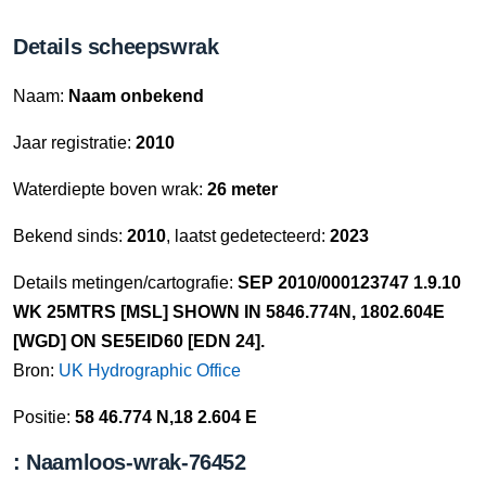
Details scheepswrak
Naam:
Naam onbekend
Jaar registratie:
2010
Waterdiepte boven wrak:
26 meter
Bekend sinds:
2010
, laatst gedetecteerd:
2023
Details metingen/cartografie:
SEP 2010/000123747 1.9.10
WK 25MTRS [MSL] SHOWN IN 5846.774N, 1802.604E
[WGD] ON SE5EID60 [EDN 24].
Bron:
UK Hydrographic Office
Positie:
58 46.774 N,18 2.604 E
: Naamloos-wrak-76452