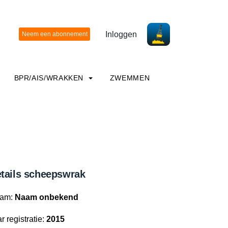
Inloggen
BPR/AIS/WRAKKEN
ZWEMMEN
tails scheepswrak
am:
Naam onbekend
r registratie:
2015