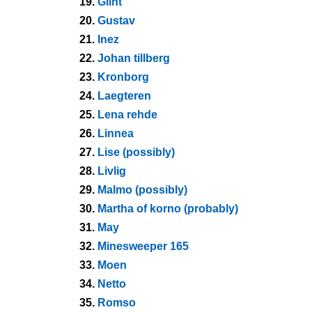
19.
Glint
20.
Gustav
21.
Inez
22.
Johan tillberg
23.
Kronborg
24.
Laegteren
25.
Lena rehde
26.
Linnea
27.
Lise (possibly)
28.
Livlig
29.
Malmo (possibly)
30.
Martha of korno (probably)
31.
May
32.
Minesweeper 165
33.
Moen
34.
Netto
35.
Romso