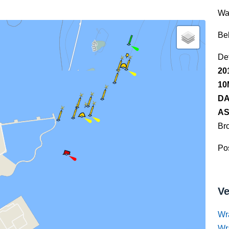
Wa
Be
Det
20
10
DA
AS
Br
Pos
Ve
Wr
Wr