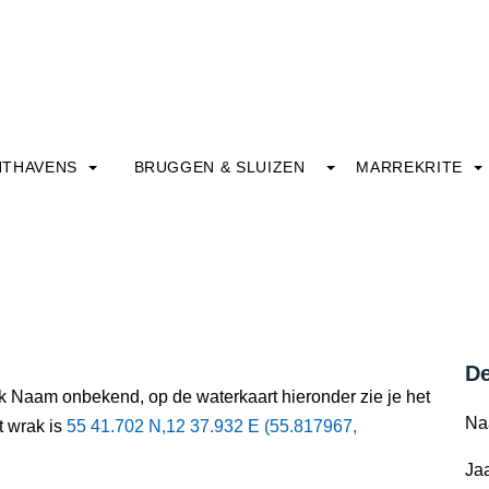
HTHAVENS
BRUGGEN & SLUIZEN
MARREKRITE
De
ak Naam onbekend, op de waterkaart hieronder zie je het
Na
t wrak is
55 41.702 N,12 37.932 E (55.817967,
Jaa