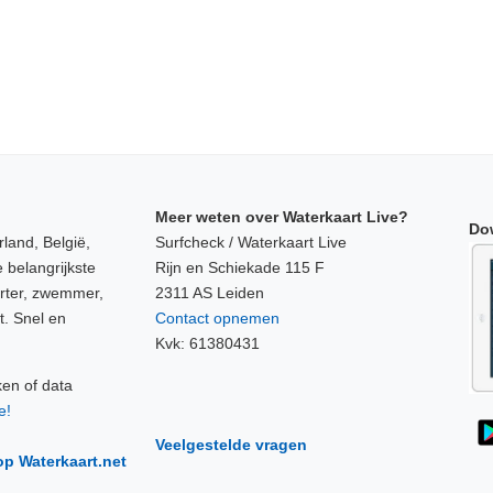
Meer weten over Waterkaart Live?
Do
land, België,
Surfcheck / Waterkaart Live
 belangrijkste
Rijn en Schiekade 115 F
orter, zwemmer,
2311 AS Leiden
t. Snel en
Contact opnemen
Kvk: 61380431
ken of data
e!
Veelgestelde vragen
op Waterkaart.net