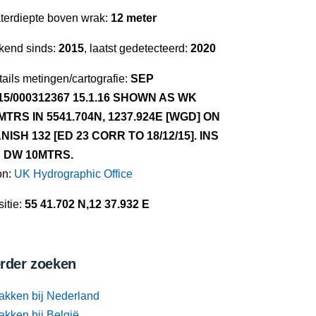
terdiepte boven wrak:
12 meter
kend sinds:
2015
, laatst gedetecteerd:
2020
ails metingen/cartografie:
SEP
15/000312367 15.1.16 SHOWN AS WK
MTRS IN 5541.704N, 1237.924E [WGD] ON
NISH 132 [ED 23 CORR TO 18/12/15]. INS
 DW 10MTRS.
on:
UK Hydrographic Office
itie:
55 41.702 N,12 37.932 E
rder zoeken
akken bij Nederland
akken bij België