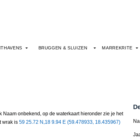
HTHAVENS
BRUGGEN & SLUIZEN
MARREKRITE
De
ak Naam onbekend, op de waterkaart hieronder zie je het
Na
t wrak is
59 25.72 N,18 9.94 E (59.478933, 18.435967)
Jaa