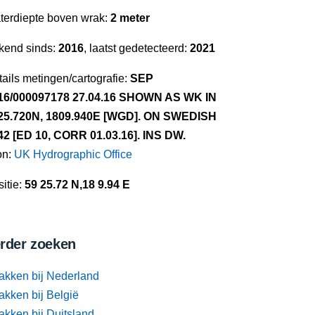
terdiepte boven wrak:
2 meter
kend sinds:
2016
, laatst gedetecteerd:
2021
ails metingen/cartografie:
SEP
16/000097178 27.04.16 SHOWN AS WK IN
25.720N, 1809.940E [WGD]. ON SWEDISH
42 [ED 10, CORR 01.03.16]. INS DW.
on:
UK Hydrographic Office
itie:
59 25.72 N,18 9.94 E
rder zoeken
akken bij Nederland
akken bij België
akken bij Duitsland