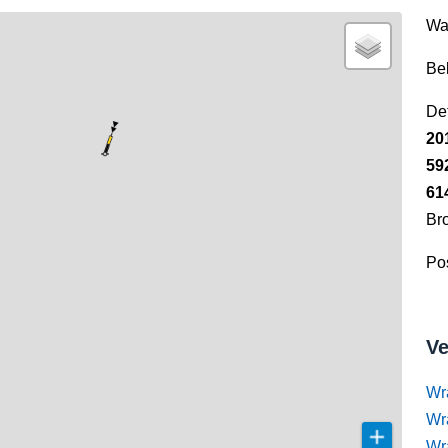
Wa
Be
Det
20
59
61
Br
Pos
Ve
Wr
Wr
Wr