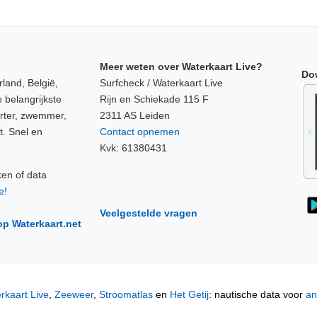
Meer weten over Waterkaart Live?
Do
land, België,
Surfcheck / Waterkaart Live
 belangrijkste
Rijn en Schiekade 115 F
orter, zwemmer,
2311 AS Leiden
t. Snel en
Contact opnemen
Kvk: 61380431
ken of data
e!
Veelgestelde vragen
op Waterkaart.net
rkaart Live
,
Zeeweer
,
Stroomatlas
en
Het Getij
: nautische data voor
an