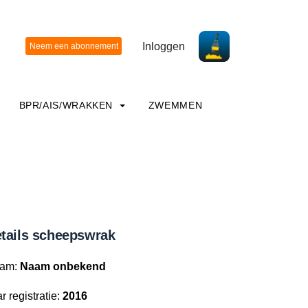
Inloggen
BPR/AIS/WRAKKEN
ZWEMMEN
tails scheepswrak
am:
Naam onbekend
r registratie:
2016