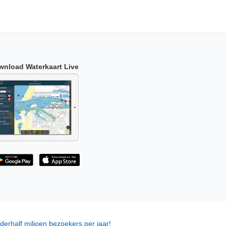
wnload Waterkaart Live
derhalf miljoen bezoekers per jaar!