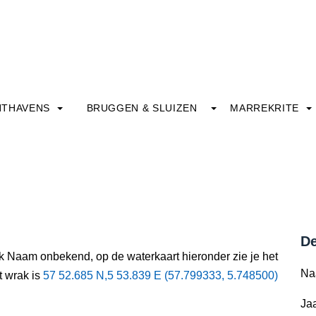
HTHAVENS
BRUGGEN & SLUIZEN
MARREKRITE
De
ak Naam onbekend, op de waterkaart hieronder zie je het
Na
t wrak is
57 52.685 N,5 53.839 E (57.799333, 5.748500)
Jaa