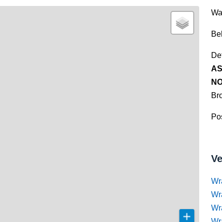
Wa
Be
Det
AS
NO
Br
Pos
Ve
Wr
Wr
Wr
Wra