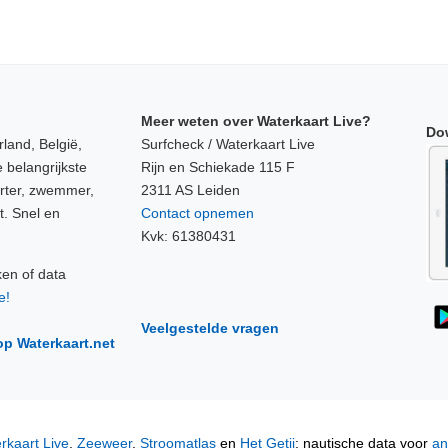
Meer weten over Waterkaart Live?
Do
land, België,
Surfcheck / Waterkaart Live
 belangrijkste
Rijn en Schiekade 115 F
orter, zwemmer,
2311 AS Leiden
t. Snel en
Contact opnemen
Kvk: 61380431
ken of data
e!
Veelgestelde vragen
op Waterkaart.net
rkaart Live
,
Zeeweer
,
Stroomatlas
en
Het Getij
: nautische data voor
an