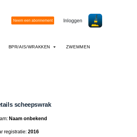
Inloggen
BPR/AIS/WRAKKEN
ZWEMMEN
tails scheepswrak
am:
Naam onbekend
r registratie:
2016