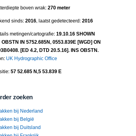
terdiepte boven wrak:
270 meter
kend sinds:
2016
, laatst gedetecteerd:
2016
ails metingen/cartografie:
19.10.16 SHOWN
 OBSTN IN 5752.685N, 0553.839E [WGD] ON
3B0408. [ED 4.2, DTD 20.5.16]. INS OBSTN.
on:
UK Hydrographic Office
itie:
57 52.685 N,5 53.839 E
rder zoeken
akken bij Nederland
akken bij België
akken bij Duitsland
kken bij Frankrijk