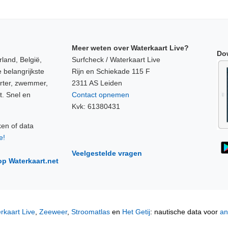
Meer weten over Waterkaart Live?
Do
land, België,
Surfcheck / Waterkaart Live
 belangrijkste
Rijn en Schiekade 115 F
orter, zwemmer,
2311 AS Leiden
t. Snel en
Contact opnemen
Kvk: 61380431
ken of data
e!
Veelgestelde vragen
op Waterkaart.net
rkaart Live
,
Zeeweer
,
Stroomatlas
en
Het Getij
: nautische data voor
an