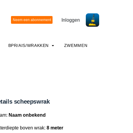
Inloggen
BPR/AIS/WRAKKEN
ZWEMMEN
tails scheepswrak
am:
Naam onbekend
terdiepte boven wrak:
8 meter