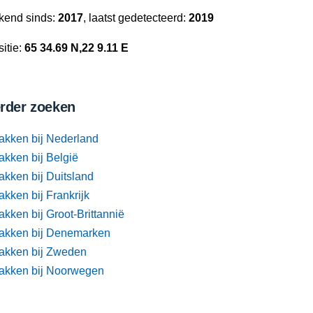
kend sinds:
2017
, laatst gedetecteerd:
2019
itie:
65 34.69 N,22 9.11 E
rder zoeken
akken bij Nederland
akken bij België
akken bij Duitsland
kken bij Frankrijk
kken bij Groot-Brittannië
akken bij Denemarken
akken bij Zweden
akken bij Noorwegen