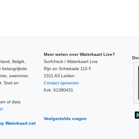
Meer weten over Waterkaart Live?
Do
land, België,
Surfcheck / Waterkaart Live
 belangrijkste
Rijn en Schiekade 115 F
orter, zwemmer,
2311 AS Leiden
t. Snel en
Contact opnemen
Kvk: 61380431
ken of data
e!
Veelgestelde vragen
op Waterkaart.net