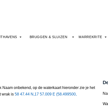
HTHAVENS
BRUGGEN & SLUIZEN
MARREKRITE
De
ak Naam onbekend, op de waterkaart hieronder zie je het
Na
t wrak is
58 47.44 N,17 57.009 E (58.499500,
Wa