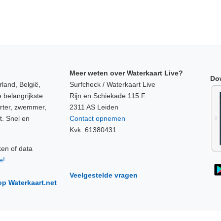
Meer weten over Waterkaart Live?
Do
land, België,
Surfcheck / Waterkaart Live
 belangrijkste
Rijn en Schiekade 115 F
orter, zwemmer,
2311 AS Leiden
t. Snel en
Contact opnemen
Kvk: 61380431
ken of data
e!
Veelgestelde vragen
op Waterkaart.net