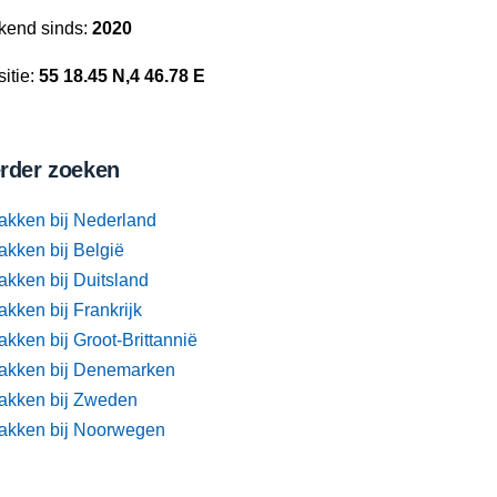
kend sinds:
2020
itie:
55 18.45 N,4 46.78 E
rder zoeken
akken bij Nederland
akken bij België
akken bij Duitsland
kken bij Frankrijk
kken bij Groot-Brittannië
akken bij Denemarken
akken bij Zweden
akken bij Noorwegen