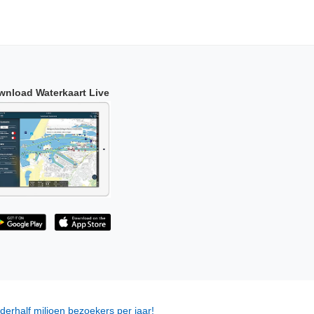
wnload Waterkaart Live
derhalf miljoen bezoekers per jaar!