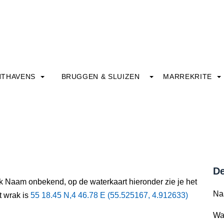
HTHAVENS
BRUGGEN & SLUIZEN
MARREKRITE
De
ak Naam onbekend, op de waterkaart hieronder zie je het
Na
t wrak is
55 18.45 N,4 46.78 E (55.525167, 4.912633)
Wa