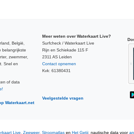
Meer weten over Waterkaart Live?
Do
land, België,
Surfcheck / Waterkaart Live
 belangrijkste
Rijn en Schiekade 115 F
orter, zwemmer,
2311 AS Leiden
t. Snel en
Contact opnemen
Kvk: 61380431
ken of data
e!
Veelgestelde vragen
op Waterkaart.net
rkaart Live
,
Zeeweer
,
Stroomatlas
en
Het Getij
: nautische data voor
an