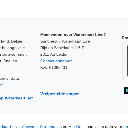
Meer weten over Waterkaart Live?
Do
land, België,
Surfcheck / Waterkaart Live
 belangrijkste
Rijn en Schiekade 115 F
orter, zwemmer,
2311 AS Leiden
t. Snel en
Contact opnemen
Kvk: 61380431
ken of data
e!
Veelgestelde vragen
op Waterkaart.net
rkaart Live
,
Zeeweer
,
Stroomatlas
en
Het Getij
: nautische data voor
an