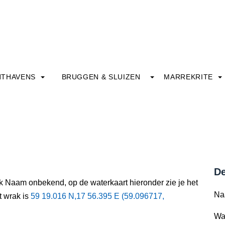
HTHAVENS
BRUGGEN & SLUIZEN
MARREKRITE
De
ak Naam onbekend, op de waterkaart hieronder zie je het
Na
t wrak is
59 19.016 N,17 56.395 E (59.096717,
Wa