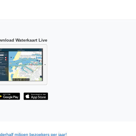
wnload Waterkaart Live
derhalf miljoen bezoekers per jaar!