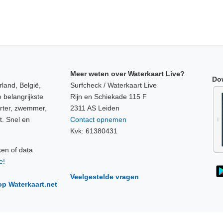
Meer weten over Waterkaart Live?
Do
land, België,
Surfcheck / Waterkaart Live
 belangrijkste
Rijn en Schiekade 115 F
orter, zwemmer,
2311 AS Leiden
t. Snel en
Contact opnemen
Kvk: 61380431
ken of data
e!
Veelgestelde vragen
op Waterkaart.net