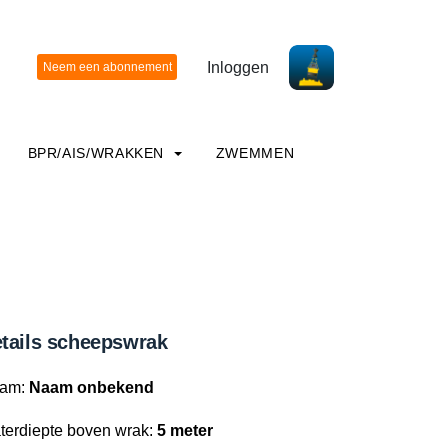
Inloggen
BPR/AIS/WRAKKEN
ZWEMMEN
tails scheepswrak
am:
Naam onbekend
terdiepte boven wrak:
5 meter