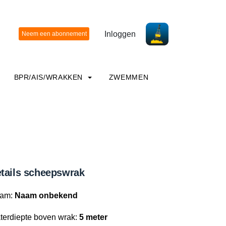
Inloggen
BPR/AIS/WRAKKEN
ZWEMMEN
tails scheepswrak
am:
Naam onbekend
terdiepte boven wrak:
5 meter