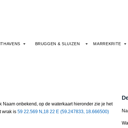
HTHAVENS
BRUGGEN & SLUIZEN
MARREKRITE
De
ak Naam onbekend, op de waterkaart hieronder zie je het
Na
t wrak is
59 22.569 N,18 22 E (59.247833, 18.666500)
Wa