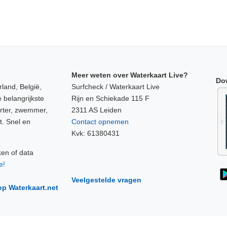
Meer weten over Waterkaart Live?
Do
land, België,
Surfcheck / Waterkaart Live
 belangrijkste
Rijn en Schiekade 115 F
orter, zwemmer,
2311 AS Leiden
t. Snel en
Contact opnemen
Kvk: 61380431
ken of data
e!
Veelgestelde vragen
op Waterkaart.net