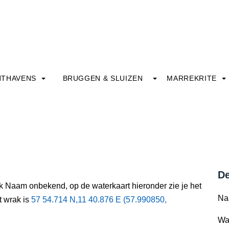
HTHAVENS
BRUGGEN & SLUIZEN
MARREKRITE
De
ak Naam onbekend, op de waterkaart hieronder zie je het
Na
t wrak is
57 54.714 N,11 40.876 E (57.990850,
Wa