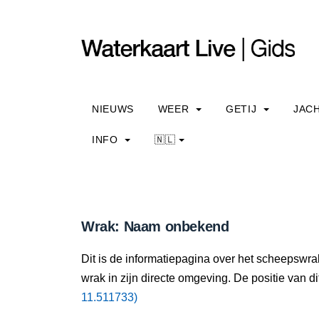
NIEUWS
WEER
GETIJ
JAC
INFO
🇳🇱
Wrak: Naam onbekend
Dit is de informatiepagina over het scheepswr
wrak in zijn directe omgeving. De positie van di
11.511733)