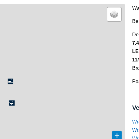
Wa
Be
Det
7.
LE
11
Br
Pos
Ve
Wr
Wr
Wr