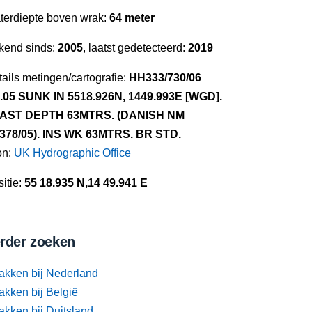
terdiepte boven wrak:
64 meter
kend sinds:
2005
, laatst gedetecteerd:
2019
ails metingen/cartografie:
HH333/730/06
4.05 SUNK IN 5518.926N, 1449.993E [WGD].
AST DEPTH 63MTRS. (DANISH NM
/378/05). INS WK 63MTRS. BR STD.
on:
UK Hydrographic Office
itie:
55 18.935 N,14 49.941 E
rder zoeken
akken bij Nederland
akken bij België
akken bij Duitsland