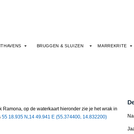
HTHAVENS
BRUGGEN & SLUIZEN
MARREKRITE
De
k Ramona, op de waterkaart hieronder zie je het wrak in
Na
s
55 18.935 N,14 49.941 E (55.374400, 14.832200)
Jaa