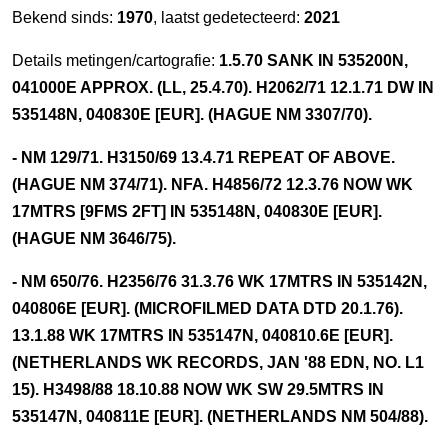
Bekend sinds:
1970
, laatst gedetecteerd:
2021
Details metingen/cartografie:
1.5.70 SANK IN 535200N,
041000E APPROX. (LL, 25.4.70). H2062/71 12.1.71 DW IN
535148N, 040830E [EUR]. (HAGUE NM 3307/70).
- NM 129/71. H3150/69 13.4.71 REPEAT OF ABOVE.
(HAGUE NM 374/71). NFA. H4856/72 12.3.76 NOW WK
17MTRS [9FMS 2FT] IN 535148N, 040830E [EUR].
(HAGUE NM 3646/75).
- NM 650/76. H2356/76 31.3.76 WK 17MTRS IN 535142N,
040806E [EUR]. (MICROFILMED DATA DTD 20.1.76).
13.1.88 WK 17MTRS IN 535147N, 040810.6E [EUR].
(NETHERLANDS WK RECORDS, JAN '88 EDN, NO. L1
15). H3498/88 18.10.88 NOW WK SW 29.5MTRS IN
535147N, 040811E [EUR]. (NETHERLANDS NM 504/88).