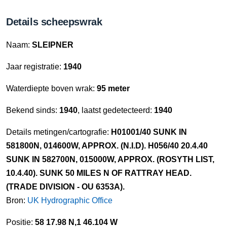
Details scheepswrak
Naam:
SLEIPNER
Jaar registratie:
1940
Waterdiepte boven wrak:
95 meter
Bekend sinds:
1940
, laatst gedetecteerd:
1940
Details metingen/cartografie:
H01001/40 SUNK IN
581800N, 014600W, APPROX. (N.I.D). H056/40 20.4.40
SUNK IN 582700N, 015000W, APPROX. (ROSYTH LIST,
10.4.40). SUNK 50 MILES N OF RATTRAY HEAD.
(TRADE DIVISION - OU 6353A).
Bron:
UK Hydrographic Office
Positie:
58 17.98 N,1 46.104 W